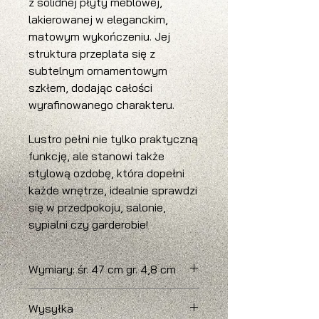
z solidnej płyty meblowej,
lakierowanej w eleganckim,
matowym wykończeniu. Jej
struktura przeplata się z
subtelnym ornamentowym
szkłem, dodając całości
wyrafinowanego charakteru.
Lustro pełni nie tylko praktyczną
funkcję, ale stanowi także
stylową ozdobę, która dopełni
każde wnętrze, idealnie sprawdzi
się w przedpokoju, salonie,
sypialni czy garderobie!
Wymiary: śr. 47 cm gr. 4,8 cm
Czas realizacji: 3 - 6 tygodni
Wysyłka