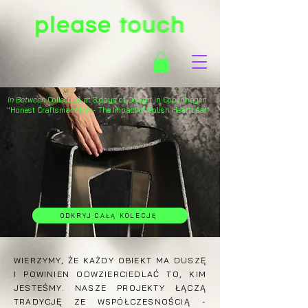
In Between
Collection at 3 days of Design in Copenhagen
"Honest Craftsmanship - The Impact of Polish Heartbeat"
ODKRYJ CAŁĄ KOLECJĘ
WIERZYMY, ŻE KAŻDY OBIEKT MA DUSZĘ
I POWINIEN ODWZIERCIEDLAĆ TO, KIM
JESTEŚMY. NASZE PROJEKTY ŁĄCZĄ
TRADYCJĘ ZE WSPÓŁCZESNOŚCIĄ -