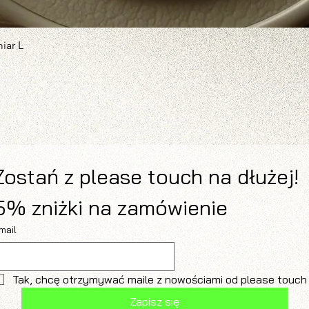
iar L
Podgląd
Zostań z please touch na dłużej!
5% zniżki na zamówienie 
mail
Tak, chcę otrzymywać maile z nowościami od please touch
Zapisz się