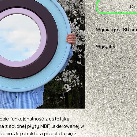
Do
Wymiary: śr. 86 cm
Czas realizacji: 3 - 
Wysyłka
W przypadku chęci z
prosimy o kontakt, 
wysyłki.
obie funkcjonalność z estetyką.
 z solidnej płyty MDF, lakierowanej w
iu. Jej struktura przeplata się z