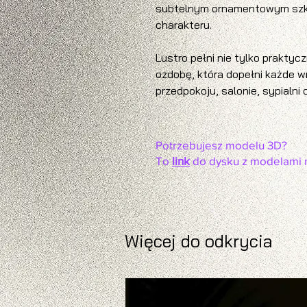
subtelnym ornamentowym szkł
charakteru.
Lustro pełni nie tylko praktyc
ozdobę, która dopełni każde wn
przedpokoju, salonie, sypialni 
Potrzebujesz modelu 3D?
To
link
do dysku z modelami 
Więcej do odkrycia