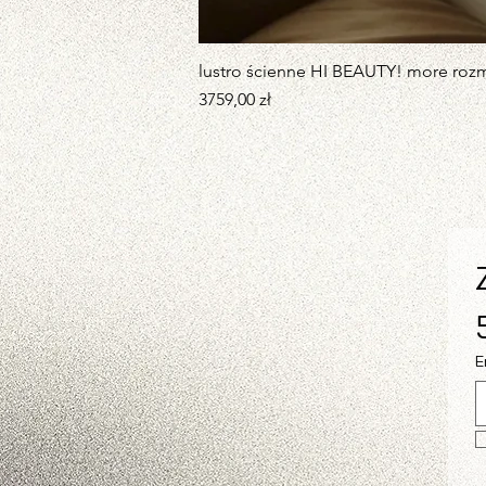
lustro ścienne HI BEAUTY! more rozm
Cena
3759,00 zł
E