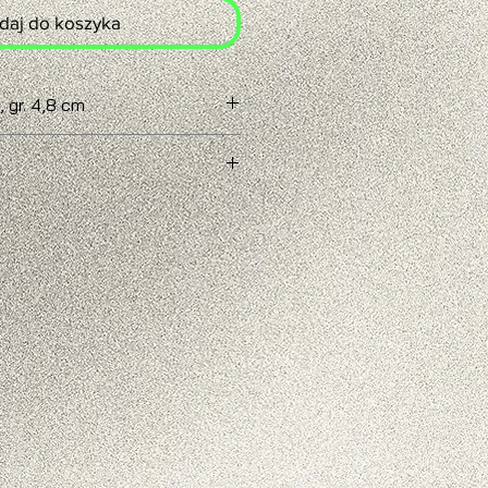
daj do koszyka
, gr. 4,8 cm
6 tygodni
amówienia większej liczby sztuk
w celu ustalenia szczegółów